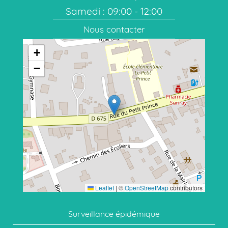
Samedi : 09:00 - 12:00
Nous contacter
+
−
Leaflet
|
©
OpenStreetMap
contributors
Surveillance épidémique